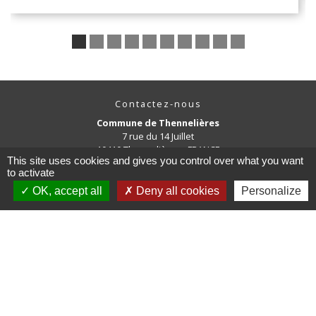
Contactez-nous
Commune de Thennelières
7 rue du 14 Juillet
10410 Thennelières - FRANCE
This site uses cookies and gives you control over what you want
+33 3 25 43 86 25
to activate
OK, accept all
Deny all cookies
Personalize
Liens
Conseil Départemental de