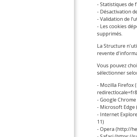
- Statistiques de 
- Désactivation de
- Validation de l’u
- Les cookies dép
supprimés.
La Structure n'ut
revente d'informa
Vous pouvez chois
sélectionner selo
- Mozilla Firefox (
redirectlocale=fr
- Google Chrome 
- Microsoft Edge 
- Internet Explore
11
)
- Opera (
http://h
- Safari (
https://