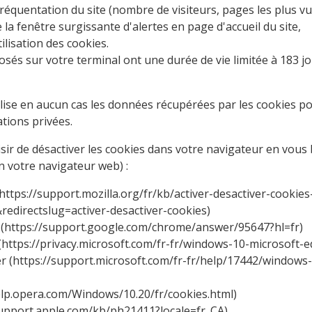
fréquentation du site (nombre de visiteurs, pages les plus vues
 la fenêtre surgissante d'alertes en page d'accueil du site,
tilisation des cookies.
osés sur votre terminal ont une durée de vie limitée à 183 jo
ilise en aucun cas les données récupérées par les cookies pou
tions privées.
ir de désactiver les cookies dans votre navigateur en vous
n votre navigateur web) :
https://support.mozilla.org/fr/kb/activer-desactiver-cookie
&redirectslug=activer-desactiver-cookies
)
(
https://support.google.com/chrome/answer/95647?hl=fr
)
(
https://privacy.microsoft.com/fr-fr/windows-10-microsoft-
r (
https://support.microsoft.com/fr-fr/help/17442/windows
elp.opera.com/Windows/10.20/fr/cookies.html
)
support.apple.com/kb/ph21411?locale=fr_CA
)