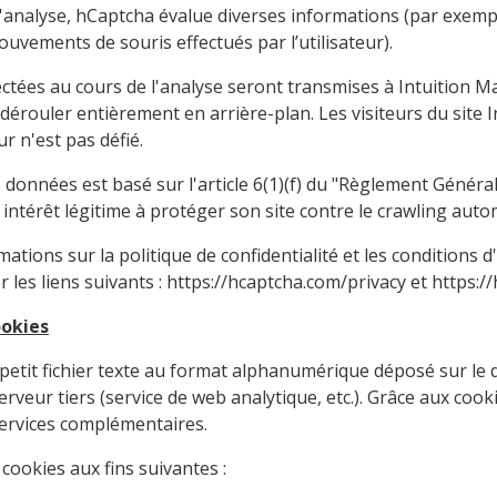
l'analyse, hCaptcha évalue diverses informations (par exemple, 
ouvements de souris effectués par l’utilisateur).
ctées au cours de l'analyse seront transmises à Intuition M
e dérouler entièrement en arrière-plan. Les visiteurs du site
eur n'est pas défié.
 données est basé sur l'article 6(1)(f) du "Règlement Généra
n intérêt légitime à protéger son site contre le crawling auto
ations sur la politique de confidentialité et les conditions d
er les liens suivants :
https://hcaptcha.com/privacy
et
https:/
ookies
petit fichier texte au format alphanumérique déposé sur le di
erveur tiers (service de web analytique, etc.). Grâce aux cook
services complémentaires.
s cookies aux fins suivantes :