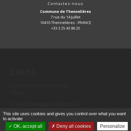
Contactez-nous
Commune de Thennelières
7 rue du 14 Juillet
10410 Thennelières - FRANCE
+33 3 25 43 86 25
Liens
Conseil Départemental de
l'Aube
Troyes Champagne Métropole
This site uses cookies and gives you control over what you want
Conseil Régional d'Alsace
to activate
Champagne Ardennes Lorraine
OK, accept all
Deny all cookies
Personalize