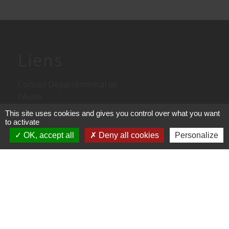
Liens
Conseil Départemental de
l'Aube
This site uses cookies and gives you control over what you want
Troyes Champagne Métropole
to activate
OK, accept all
Deny all cookies
Personalize
Conseil Régional d'Alsace
Champagne Ardennes Lorraine
Ordures ménagères SIEDMTO
Services publics
Mentions légales
-
Politique de confidentialité
-