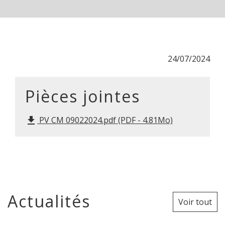
24/07/2024
Pièces jointes
PV CM 09022024.pdf (PDF - 4.81Mo)
file_download
Actualités
Voir tout