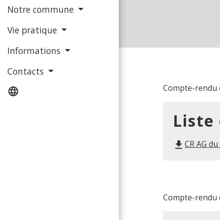
Notre commune
Vie pratique
Informations
Contacts
Compte-rendu d
language
Liste
CR AG du 
file_download
Compte-rendu d