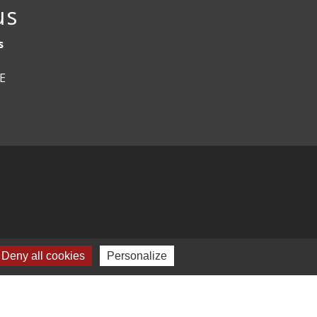
us
s
CE
Deny all cookies
Personalize