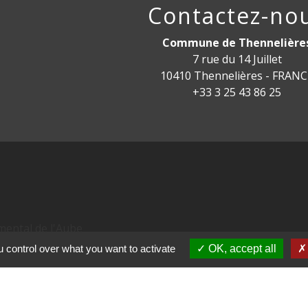
Contactez-no
Commune de Thennelière
7 rue du 14 Juillet
10410 Thennelières - FRAN
+33 3 25 43 86 25
mental de l'Aube
 control over what you want to activate
OK, accept all
ne Métropole
l d'Alsace Champagne
ne