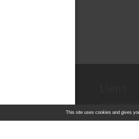
Liens
Conseil Départe
This site uses cookies and gives you
Troyes Champag
Conseil Régiona
Ardennes Lorrai