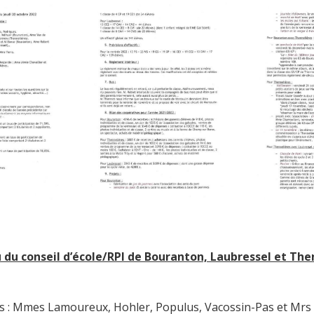
du conseil d’école/RPI de Bouranton, Laubressel et The
s : Mmes Lamoureux, Hohler, Populus, Vacossin-Pas et Mrs 