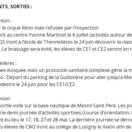
S, SORTIES :
nton :
le cirque Réno mais refusée par l’Inspection
nt au centre Yvonne Martinot le 6 juillet (activités autour de
GS iront à l’école de Thennelières le 24 juin découvrir la cl
e). Le brassage sera évité, les élèves de CE1 et CE2 seront e
lières :
hes évoquée mais un protocole sanitaire complexe gêne la mis
 : Départ du parking de la Guillotière pour aller jusqu’à Mes
estre le 24 juin pour les CE1/CE2
ssel :
sortie voile sur la base nautique de Mesnil Saint Père. Les
 une demi-journée d’activités sportives (course d’orientation, t
 eu lieu le 17, 18, 27 et 28 mai. La dernière journée se déroul
les élèves de CM2 iront au collège de Lusigny le matin afin de