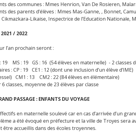
nts des communes : Mmes Henrion, Van De Rosieren, Malarm
nts des parents d’élèves : Mmes Mas-Ganne, , Bonnet, Camut
 Cikmazkara-Likaise, Inspectrice de l’Education Nationale,
2021 / 2022
ur l’an prochain seront :
 : 19 MS : 19 GS : 16 (54 élèves en maternelle) - 2 classes d
ires : CP : 19 CE1 : 12 (dont une inclusion d’un élève d’IME)
essel) CM1 : 13 CM2 : 22 (84 élèves en élémentaire)
 6 classes, moyenne de 23 élèves par classe
RAND PASSAGE : ENFANTS DU VOYAGE
fectifs en maternelle soulevé car en cas d’arrivée d’un grand
oblème a été évoqué en préfecture et la ville de Troyes sera 
t être accueillis dans des écoles troyennes.