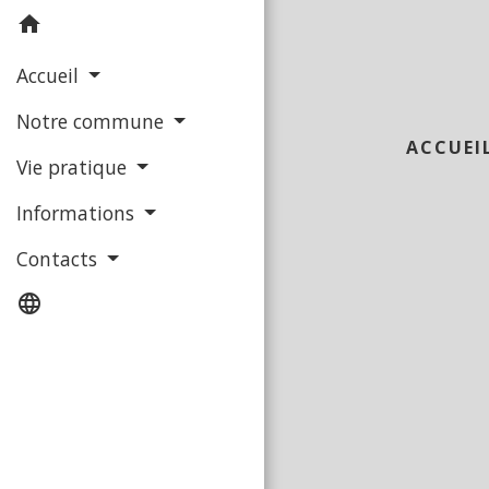
home
Accueil
Notre commune
ACCUEI
Vie pratique
Informations
Contacts
language