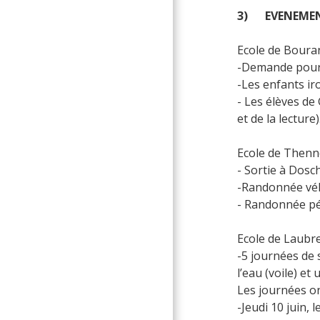
3) EVENEMENT
Ecole de Boura
-Demande pour 
-Les enfants iro
- Les élèves de 
et de la lectur
Ecole de Thenne
- Sortie à Dosc
-Randonnée vélo
- Randonnée péd
Ecole de Laubre
-5 journées de 
l’eau (voile) et
Les journées ont
-Jeudi 10 juin, 