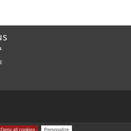
us
s
CE
Deny all cookies
Personalize