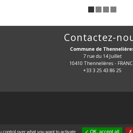
Contactez-no
Commune de Thennelière
7 rue du 14 Juillet
10410 Thennelières - FRAN
+33 3 25 43 86 25
mental de l'Aube
 control over what you want to activate
OK, accept all