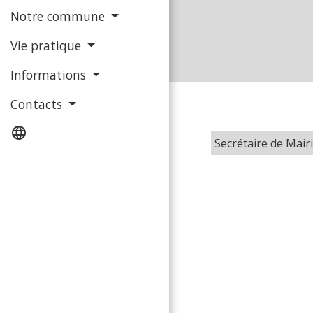
Notre commune
Vie pratique
Informations
Contacts
language
Secrétaire de Mai